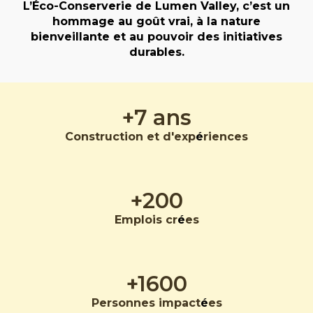
L’Éco-Conserverie de Lumen Valley, c’est un
hommage au goût vrai, à la nature
bienveillante et au pouvoir des initiatives
durables.
+7 ans
Construction et d'exp
é
riences
+200
E
mplois cr
é
es
+1600
Personnes impact
é
es