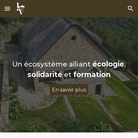
Skip to main content
Skip to navigation
Un
écosystème
alliant
é
cologie
,
solidarit
é
et
formation
En savoir plus